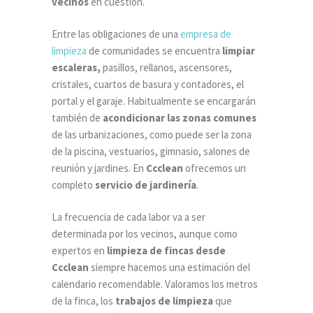
vecinos
en cuestión.
Entre las obligaciones de una
empresa de
limpieza
de comunidades se encuentra
limpiar
escaleras,
pasillos, rellanos, ascensores,
cristales, cuartos de basura y contadores, el
portal y el garaje. Habitualmente se encargarán
también de
acondicionar las zonas comunes
de las urbanizaciones, como puede ser la zona
de la piscina, vestuarios, gimnasio, salones de
reunión y jardines. En
Ccclean
ofrecemos un
completo
servicio de jardinería
.
La frecuencia de cada labor va a ser
determinada por los vecinos, aunque como
expertos en
limpieza de fincas desde
Ccclean
siempre hacemos una estimación del
calendario recomendable. Valoramos los metros
de la finca, los
trabajos de limpieza
que