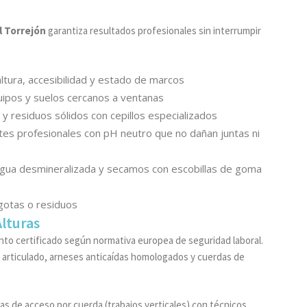
l Torrejón
garantiza resultados profesionales sin interrumpir
altura, accesibilidad y estado de marcos
uipos y suelos cercanos a ventanas
y residuos sólidos con cepillos especializados
es profesionales con pH neutro que no dañan juntas ni
gua desmineralizada y secamos con escobillas de goma
gotas o residuos
lturas
ento certificado según normativa europea de seguridad laboral.
o articulado, arneses anticaídas homologados y cuerdas de
as de acceso por cuerda (trabajos verticales) con técnicos