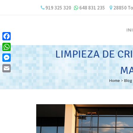
919 325 320
648 831 235
28850 To
IN
Facebook
LIMPIEZA DE CR
WhatsApp
Messenger
MA
Email
Home
>
Blog