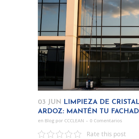
03 JUN
LIMPIEZA DE CRISTA
ARDOZ: MANTÉN TU FACHAD
en
Blog
por
CCCLEAN
0 Comentarios
Rate this post