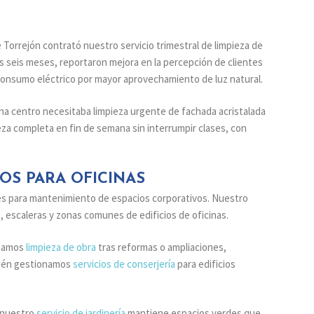
 Torrejón contrató nuestro servicio trimestral de limpieza de
Tras seis meses, reportaron mejora en la percepción de clientes
consumo eléctrico por mayor aprovechamiento de luz natural.
na centro necesitaba limpieza urgente de fachada acristalada
ieza completa en fin de semana sin interrumpir clases, con
OS PARA OFICINAS
es para mantenimiento de espacios corporativos. Nuestro
, escaleras y zonas comunes de edificios de oficinas.
inamos
limpieza de obra
tras reformas o ampliaciones,
bién gestionamos
servicios de conserjería
para edificios
, nuestro
servicio de jardinería
mantiene espacios verdes que