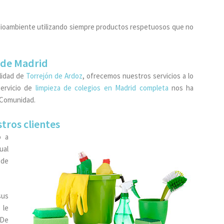
dioambiente utilizando siempre productos respetuosos que no
 de Madrid
lidad de
Torrejón de Ardoz
, ofrecemos nuestros servicios a lo
servicio de
limpieza de colegios en Madrid completa
nos ha
 Comunidad.
ros clientes
o a
ual
 de
sus
 le
 De