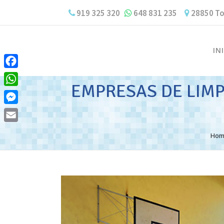
919 325 320
648 831 235
28850 To
IN
Facebook
EMPRESAS DE LIMP
WhatsApp
Messenger
Email
Hom