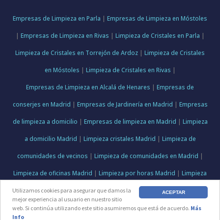
Empresas de Limpieza en Parla
|
Empresas de Limpieza en Móstoles
|
Empresas de Limpieza en Rivas
|
Limpieza de Cristales en Parla
|
Limpieza de Cristales en Torrejón de Ardoz
|
Limpieza de Cristales
en Móstoles
|
Limpieza de Cristales en Rivas
|
Empresas de Limpieza en Alcalá de Henares
|
Empresas de
conserjes en Madrid
|
Empresas de Jardinería en Madrid
|
Empresas
de limpieza a domicilio
|
Empresas de limpieza en Madrid
|
Limpieza
a domicilio Madrid
|
Limpieza cristales Madrid
|
Limpieza de
comunidades de vecinos
|
Limpieza de comunidades en Madrid
|
Limpieza de oficinas Madrid
|
Limpieza por horas Madrid
|
Limpieza
de obra en Torrejón de Ardoz
Utilizamos cookies para asegurar que damos la
ACEPTAR
mejor experiencia al usuario en nuestro sitio
web. Si continúa utilizando este sitio asumiremos que está de acuerdo.
Más
Directorio Web Gratis
Info