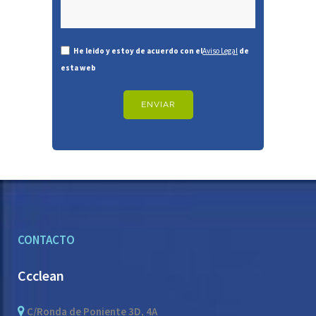
He leido y estoy de acuerdo con el
Aviso Legal
de
esta web
CONTACTO
Ccclean
C/Ronda de Poniente 3D, 4A