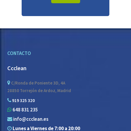
CONTACTO
Ccclean
C/Ronda de Poniente 3D, 4A
28850 Torrejón de Ardoz, Madrid
919 325 320
648 831 235
info@ccclean.es
Lunes a Viernes de 7:00 a 20:00